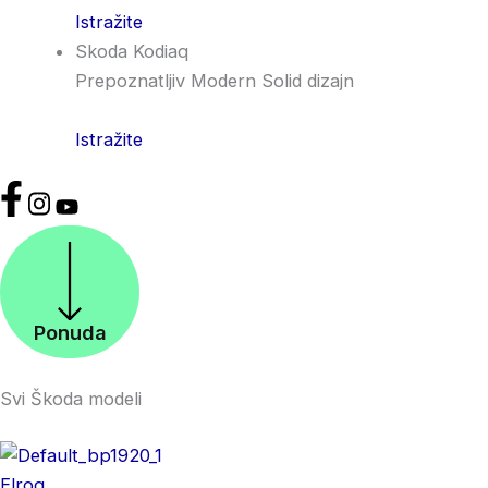
Istražite
Skoda Kodiaq
Prepoznatljiv Modern Solid dizajn
Istražite
Ponuda
Svi Škoda modeli
Elroq