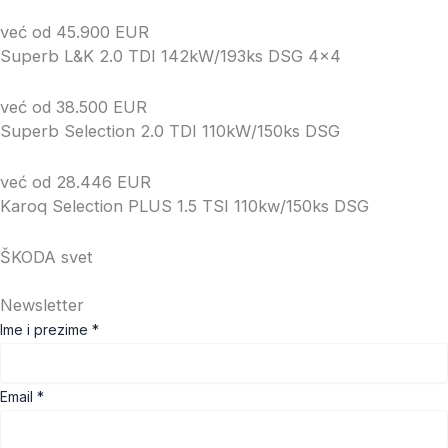
već od 45.900 EUR
Superb L&K 2.0 TDI 142kW/193ks DSG 4×4
već od 38.500 EUR
Superb Selection 2.0 TDI 110kW/150ks DSG
već od 28.446 EUR
Karoq Selection PLUS 1.5 TSI 110kw/150ks DSG
ŠKODA svet
Newsletter
E
Ime i prezime
*
m
a
Email
*
i
l