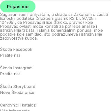
I
Prijavi me
m
Saglasan sam i prihvatam, u skladu sa Zakonom o zaštiti
e
ličnosti i podataka (Službeni glasnik RS br. 97/08 i
104/09), da Prodavac ili lice (fizičko/pravno) koje
i
Prodavac ovlasti može koristiti za potrebe analize i
istraživanja tržišta, i slanja komercijalnih ponuda, moje
podatke koje sam dao, što podrazumeva i istraživanje
zadovoljstva kupca.
Škoda Facebook
Pratite nas
Škoda Instagram
Pratite nas
Škoda Storyboard
Nove Škoda priče
Cenovnici i katalozi
Više informacija