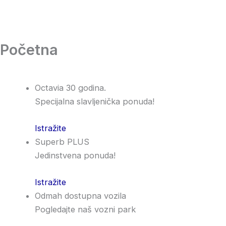
Skip
content
to
content
Početna
Octavia 30 godina.
Specijalna slavljenička ponuda!
Istražite
Superb PLUS
Jedinstvena ponuda!
Istražite
Odmah dostupna vozila
Pogledajte naš vozni park