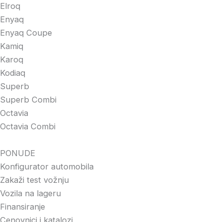
Elroq
Enyaq
Enyaq Coupe
Kamiq
Karoq
Kodiaq
Superb
Superb Combi
Octavia
Octavia Combi
PONUDE
Konfigurator automobila
Zakaži test vožnju
Vozila na lageru
Finansiranje
Cenovnici i katalozi